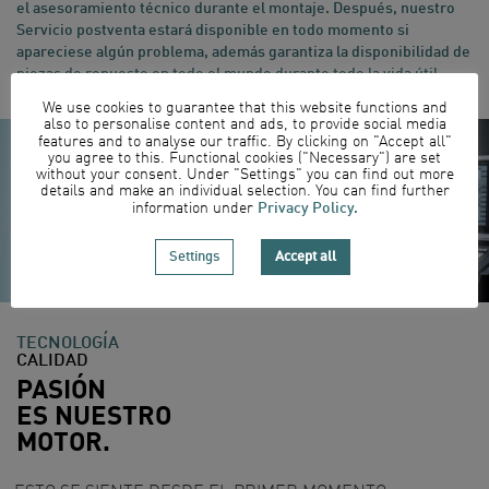
el asesoramiento técnico durante el montaje. Después, nuestro
Servicio postventa estará disponible en todo momento si
apareciese algún problema, además garantiza la disponibilidad de
piezas de repuesto en todo el mundo durante todo la vida útil.
We use cookies to guarantee that this website functions and
also to personalise content and ads, to provide social media
features and to analyse our traffic. By clicking on "Accept all"
you agree to this. Functional cookies ("Necessary") are set
without your consent. Under "Settings" you can find out more
details and make an individual selection. You can find further
Privacy Policy.
information under
Settings
Accept all
TECNOLOGÍA
CALIDAD
PASIÓN
ES NUESTRO
MOTOR.