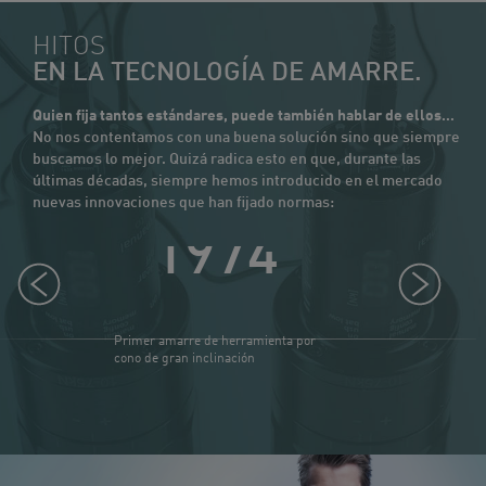
HITOS
EN LA TECNOLOGÍA DE AMARRE.
Quien fija tantos estándares, puede también hablar de ellos…
No nos contentamos con una buena solución sino que siempre
buscamos lo mejor. Quizá radica esto en que, durante las
últimas décadas, siempre hemos introducido en el mercado
nuevas innovaciones que han fijado normas:
1974
1
Primer amarre de herramienta por
Mejora de la 
cono de gran inclinación
Rille)