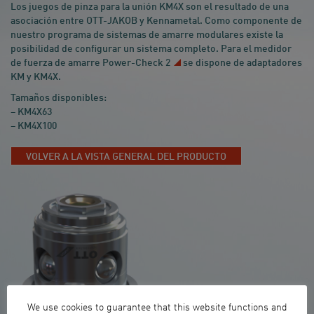
Los juegos de pinza para la unión KM4X son el resultado de una
asociación entre OTT-JAKOB y Kennametal. Como componente de
nuestro programa de sistemas de amarre modulares existe la
posibilidad de configurar un sistema completo. Para el medidor
de fuerza de amarre
Power-Check 2
se dispone de adaptadores
KM y KM4X.
Tamaños disponibles:
– KM4X63
– KM4X100
VOLVER A LA VISTA GENERAL DEL PRODUCTO
We use cookies to guarantee that this website functions and