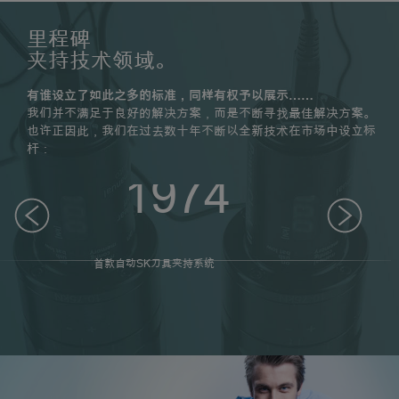
里程碑
夹持技术领域。
有谁设立了如此之多的标准，同样有权予以展示……
我们并不满足于良好的解决方案，而是不断寻找最佳解决方案。
也许正因此，我们在过去数十年不断以全新技术在市场中设立标
杆：
1974
1
首款自动SK刀具夹持系统
持续开发DIN 