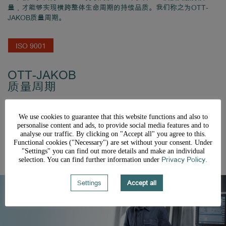
量，才能够实现横跨整体生命周期的持续品质。我们称之为OTT-
JAKOB质量周期。
ISO 9001
OTT-JAKOB
质量周期
从询价到售后服务：
我们从一开始便以质量为重点，并为我们夹持
系统的开发与生产定义了一套质量流程：这一流程从具体询价开
We use cookies to guarantee that this website functions and also to
始，我们公司的一位技术过硬的联系人处理询价，并在整体项目与
personalise content and ads, to provide social media features and to
报价流程，直到客户自定义生产以及安装支持中予以伴随。之后，
analyse our traffic. By clicking on "Accept all" you agree to this.
Functional cookies ("Necessary") are set without your consent. Under
我们的售后服务团队在出现问题时随时提供帮助，此外确保零件在
"Settings" you can find out more details and make an individual
整体生命周期中的全球可用性。
Privacy Policy.
selection. You can find further information under
Settings
Accept all