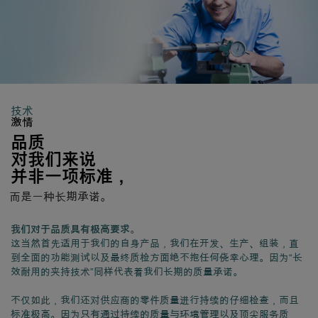
技术
激情
品质
对我们来说
并非一项标准，
而是一种长期承诺。
我们对于品质具有极高要求。
这当然首先适用于我们的自身产品，我们在开发、生产、组装，直
到全面的功能测试以及最终质检方面绝不抱任何侥幸心理。因为“长
效耐用的夹持技术”同样代表着我们长期的质量承诺。
不仅如此，我们还对供应商的零件质量进行持续的仔细检查，而且
标准极高。因为只有通过持续的质量与环境管理以及顶尖服务质