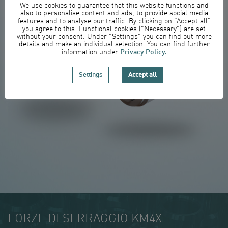
We use cookies to guarantee that this website functions and
also to personalise content and ads, to provide social media
features and to analyse our traffic. By clicking on "Accept all"
you agree to this. Functional cookies ("Necessary") are set
without your consent. Under "Settings" you can find out more
details and make an individual selection. You can find further
Privacy Policy.
information under
Settings
Accept all
FORZE DI SERRAGGIO KM4X