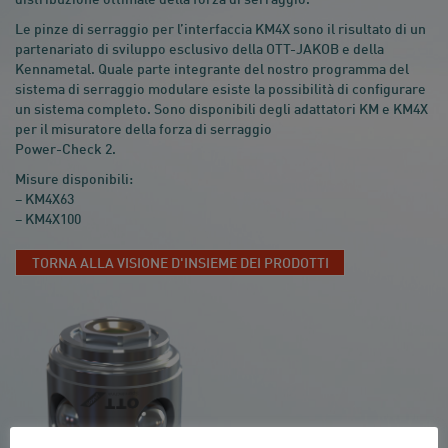
distribuzione ottimale della forza di serraggio.
Le pinze di serraggio per l’interfaccia KM4X sono il risultato di un
partenariato di sviluppo esclusivo della OTT-JAKOB e della
Kennametal. Quale parte integrante del nostro programma del
sistema di serraggio modulare esiste la possibilità di configurare
un sistema completo. Sono disponibili degli adattatori KM e KM4X
per il misuratore della forza di serraggio
Power-Check 2
.
Misure disponibili:
– KM4X63
– KM4X100
TORNA ALLA VISIONE D'INSIEME DEI PRODOTTI