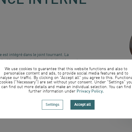
NCE INTERNE
)
e est intégré dans le joint tournant. La
de détection capte la sortie de liquide au niveau
 roulements à l’intérieur du joint tournant. La
We use cookies to guarantee that this website functions and also to
met une l’utilisation aisée du signal. Le
personalise content and ads, to provide social media features and to
nalyse our traffic. By clicking on "Accept all" you agree to this. Function
 rétrofit de joints tournants avec le système de
cookies ("Necessary") are set without your consent. Under "Settings" yo
tions ultérieures.
can find out more details and make an individual selection. You can find
Privacy Policy.
further information under
Settings
Accept all