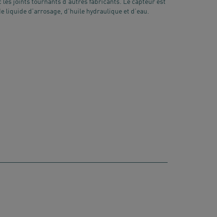
 les joints tournants d’autres fabricants. Le capteur est
de liquide d’arrosage, d’huile hydraulique et d’eau.