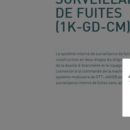
SURVEILLA
DE FUITES
(1K-GD-CM
Le système interne de surveillance de fuit
construction en deux étages du dispositif 
de la douille d’étanchéité et le noyage des
connexion à la commande de la machine per
a
système modulaire de OTT-JAKOB permet le
surveillance interne de fuites sans adapta