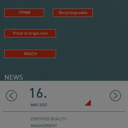
PPWR
Recyclingcodes
Proof of origin iron
REACH
NEWS
16.
20.
MAY 2022
DECEMBER 
CERTIFIED QUALITY
DONATION 
MANAGEMENT
WITHOUT 