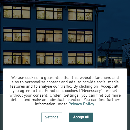
We use cookies to guarantee that this website functions and
also to personalise content and ads, to provide social media
features and to analyse our traffic. By clicking on "Accept all"
you agree to this. Functional cookies ("Necessary") are set
without your consent. Under "Settings" you can find out more
details and make an individual selection. You can find further
Privacy Policy.
information under
RESPONSABILITÉ
Settings
Accept all
Pour nous, la qualité n’est pas simplement une norme, mais une
promesse à long terme