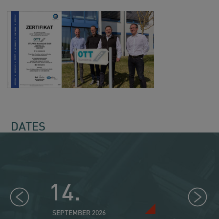
DATES
14.
15.
SEPTEMBER 2026
SEPTEMBER