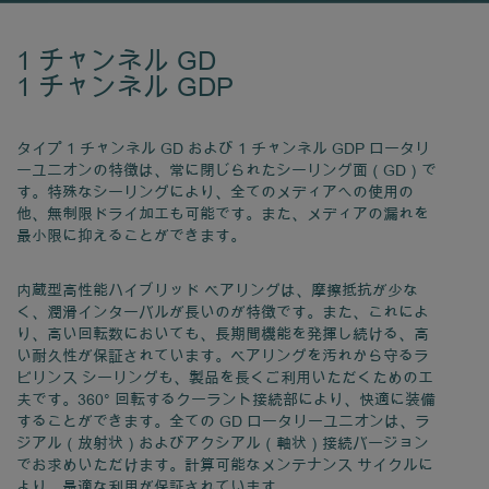
1 チャンネル GD
1 チャンネル GDP
タイプ 1 チャンネル GD および 1 チャンネル GDP ロータリ
ーユニオンの特徴は、常に閉じられたシーリング面（GD）で
す。特殊なシーリングにより、全てのメディアへの使用の
他、無制限ドライ加工も可能です。また、メディアの漏れを
最小限に抑えることができます。
内蔵型高性能ハイブリッド ベアリングは、摩擦抵抗が少な
く、潤滑インターバルが長いのが特徴です。また、これによ
り、高い回転数においても、長期間機能を発揮し続ける、高
い耐久性が保証されています。ベアリングを汚れから守るラ
ビリンス シーリングも、製品を長くご利用いただくための工
夫です。360° 回転するクーラント接続部により、快適に装備
することができます。全ての GD ロータリーユニオンは、ラ
ジアル（放射状）およびアクシアル（軸状）接続バージョン
でお求めいただけます。計算可能なメンテナンス サイクルに
より、最適な利用が保証されています。