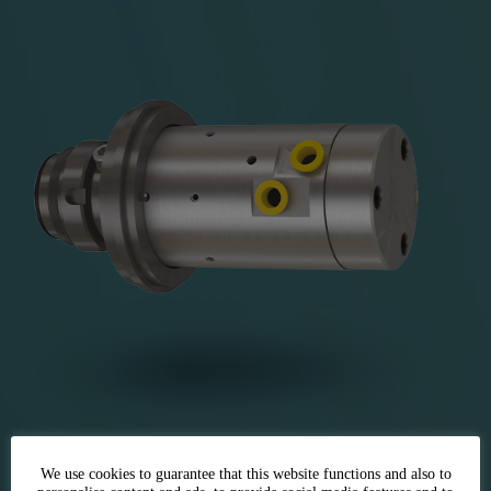
We use cookies to guarantee that this website functions and also to
メディアに応じて、様々なバージョンの 2 チャンネル ロータ