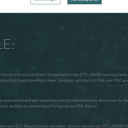
LE:
die bereits existierenden Komponenten des OTT-JAKOB Spannsystems a
enschaft bietet die Möglichkeit, Spindeln optional mit HSK oder PSC au
ruppe bestehend aus Spannsatz und Spindelhülse inkl. Anschluss für R
lse, entfällt die aufwendige Fertigung der PSC-Kontur.
ertigen DLC-Beschichtung versehen, die sich bereits bei OTT-JAKOB HS