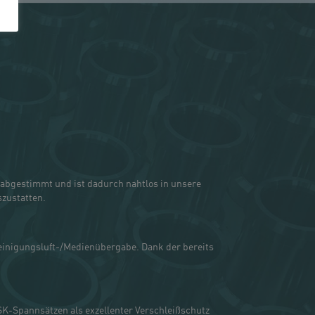
bgestimmt und ist dadurch nahtlos in unsere
szustatten.
einigungsluft-/Medienübergabe. Dank der bereits
K-Spannsätzen als exzellenter Verschleißschutz