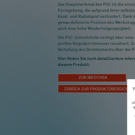
Das Hauptmerkmal des PSC ist die einzi
Formgebung, die aufgrund ihrer selbstz
Axial- und Radialspiel verhindert. Dank 
genau definierte Position des Werkzeug
auch eine hohe Wiederholgenauigkeit.
Die PSC-Schnittstelle verfügt über eine 
großen Kegeldurchmesser resultiert. Zu
Verteilung des Drehmoments über die Po
Hier finden Sie noch detailliertere In
diesem Produkt:
ZUR INFOTHEK
W
ZURÜCK ZUR PRODUKTÜBERSICHT
u