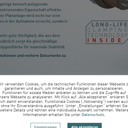
gartige konisch polygonale
entrierenden Eigenschaft effektiv
der Plananlage wird nicht nur eine
es in der Aufnahme erreicht, sondern
sehr gute Steifigkeit, die aus dem
sätzlich sorgt die gleichmäßige
lygonfläche für maximale Stabilität.
formationen und weitere Dokumente zu
ir verwenden Cookies, um die technischen Funktionen dieser Webseite 
garantieren und auch, um Inhalte und Anzeigen zu personalisieren,
Funktionen für soziale Medien anbieten zu können und die Zugriffe auf
nsere Webseite zu analysieren. Mit Klick auf „Alle akzeptieren“ erklären S
sich damit einverstanden. Funktionale Cookies („Notwendig“) werden auc
ohne Ihr Einverständnis ausgeführt. Unter „Einstellungen“ erfahren Sie
weitere Details und können eine individuelle Auswahl vornehmen. Weiter
Datenschutz.
Informationen erhalten Sie unter
Einstellungen
Alle akzeptieren