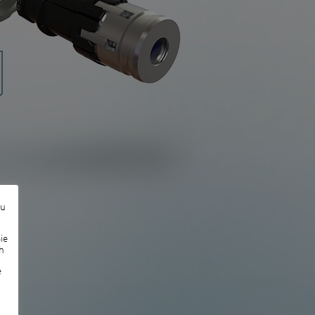
zu
ie
h
e